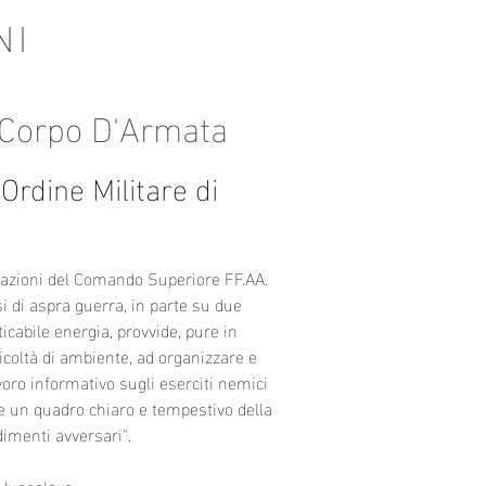
NI
 Corpo D'Armata
'Ordine Militare di
rmazioni del Comando Superiore FF.AA.
i di aspra guerra, in parte su due
ticabile energia, provvide, pure in
icoltà di ambiente, ad organizzare e
voro informativo sugli eserciti nemici
 un quadro chiaro e tempestivo della
dimenti avversari".
 Jugoslavo